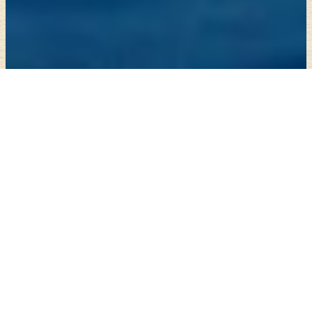
ロケットの打上げを見るのは難しい。
サークルのOB・OGは仰った。曰く、「学生のう
ちにロケットの打上げを見ておきなさい。社会人に
なってからだと難しい」と。だがサークル仲間と意
気込んで種子島に上陸したものの、
度重なる打上延
期により一度は断念
。翌年リベンジを試みたが、今
度は発射台で火事がおき、
ようやく視界に捉えたロ
ケットは煙に包まれた
。
しかし、延期になってよいこともある。