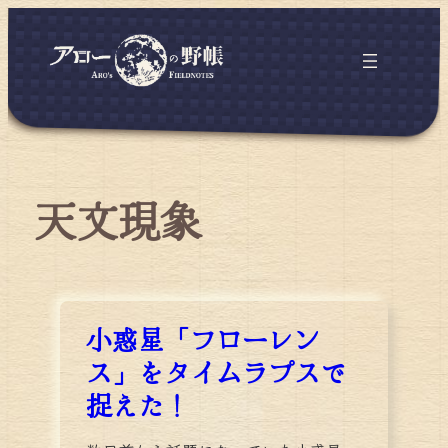
天文現象
小惑星「フローレン
ス」をタイムラプスで
捉えた！