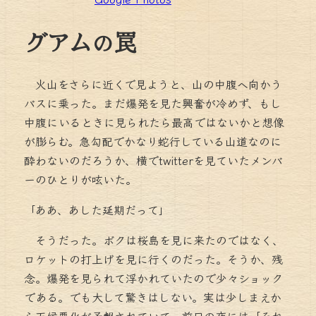
グアムの罠
火山をさらに近くで見ようと、山の中腹へ向かう
バスに乗った。まだ爆発を見た興奮が冷めず、もし
中腹にいるときに見られたら最高ではないかと想像
が膨らむ。急勾配でかなり蛇行している山道なのに
酔わないのだろうか、横でtwitterを見ていたメンバ
ーのひとりが呟いた。
「ああ、あした延期だって」
そうだった。ボクは桜島を見に来たのではなく、
ロケットの打上げを見に行くのだった。そうか、残
念。爆発を見られて浮かれていたので少々ショック
である。でも大して驚きはしない。実は少しまえか