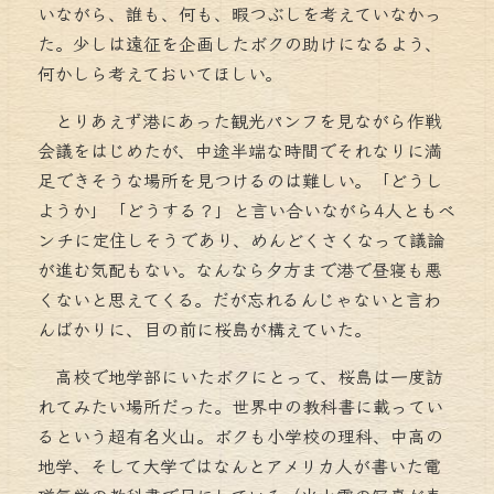
いながら、誰も、何も、暇つぶしを考えていなかっ
た。少しは遠征を企画したボクの助けになるよう、
何かしら考えておいてほしい。
とりあえず港にあった観光パンフを見ながら作戦
会議をはじめたが、中途半端な時間でそれなりに満
足できそうな場所を見つけるのは難しい。「どうし
ようか」「どうする？」と言い合いながら4人ともベ
ンチに定住しそうであり、めんどくさくなって議論
が進む気配もない。なんなら夕方まで港で昼寝も悪
くないと思えてくる。だが忘れるんじゃないと言わ
んばかりに、目の前に桜島が構えていた。
高校で地学部にいたボクにとって、桜島は一度訪
れてみたい場所だった。世界中の教科書に載ってい
るという超有名火山。ボクも小学校の理科、中高の
地学、そして大学ではなんとアメリカ人が書いた電