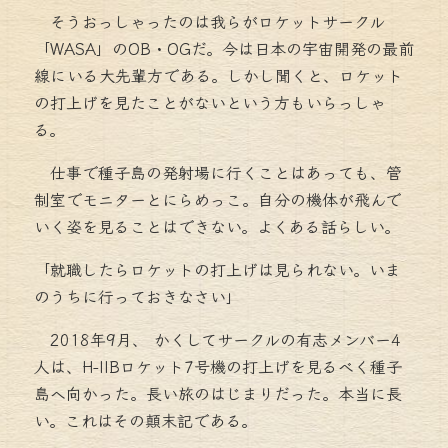
そうおっしゃったのは我らがロケットサークル
「WASA」のOB・OGだ。今は日本の宇宙開発の最前
線にいる大先輩方である。しかし聞くと、ロケット
の打上げを見たことがないという方もいらっしゃ
る。
仕事で種子島の発射場に行くことはあっても、管
制室でモニターとにらめっこ。自分の機体が飛んで
いく姿を見ることはできない。よくある話らしい。
「就職したらロケットの打上げは見られない。いま
のうちに行っておきなさい」
2018年9月、 かくしてサークルの有志メンバー4
人は、H-IIBロケット7号機の打上げを見るべく種子
島へ向かった。長い旅のはじまりだった。本当に長
い。これはその顛末記である。