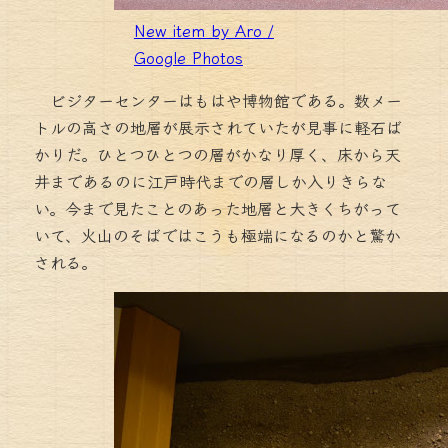
New item by Aro /
Google Photos
ビジターセンターはもはや博物館である。数メー
トルの高さの地層が展示されていたが見事に軽石ば
かりだ。ひとつひとつの層がかなり厚く、床から天
井まであるのに江戸時代までの層しか入りきらな
い。今まで見たことのあった地層と大きくちがって
いて、火山のそばではこうも極端になるのかと驚か
される。