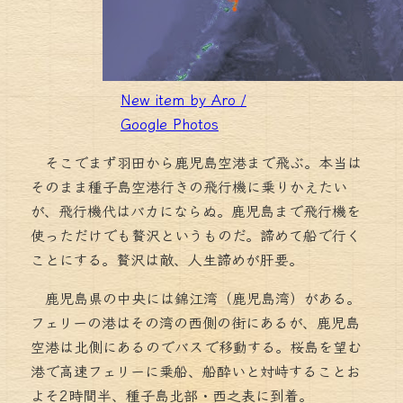
New item by Aro /
Google Photos
そこでまず羽田から鹿児島空港まで飛ぶ。本当は
そのまま種子島空港行きの飛行機に乗りかえたい
が、飛行機代はバカにならぬ。鹿児島まで飛行機を
使っただけでも贅沢というものだ。諦めて船で行く
ことにする。贅沢は敵、人生諦めが肝要。
鹿児島県の中央には錦江湾（鹿児島湾）がある。
フェリーの港はその湾の西側の街にあるが、鹿児島
空港は北側にあるのでバスで移動する。桜島を望む
港で高速フェリーに乗船、船酔いと対峙することお
よそ2時間半、種子島北部・西之表に到着。