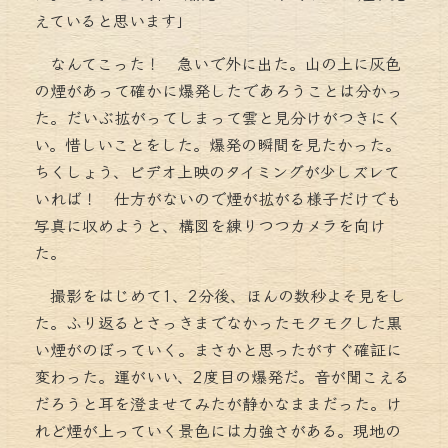
えていると思います」
なんてこった！ 急いで外に出た。山の上に灰色
の煙があって確かに爆発したであろうことは分かっ
た。だいぶ拡がってしまって雲と見分けがつきにく
い。惜しいことをした。爆発の瞬間を見たかった。
ちくしょう、ビデオ上映のタイミングが少しズレて
いれば！ 仕方がないので煙が拡がる様子だけでも
写真に収めようと、構図を練りつつカメラを向け
た。
撮影をはじめて1、2分後、ほんの数秒よそ見をし
た。ふり返るとさっきまでなかったモクモクした黒
い煙がのぼっていく。まさかと思ったがすぐ確証に
変わった。運がいい、2度目の爆発だ。音が聞こえる
だろうと耳を澄ませてみたが静かなままだった。け
れど煙が上っていく景色には力強さがある。現地の