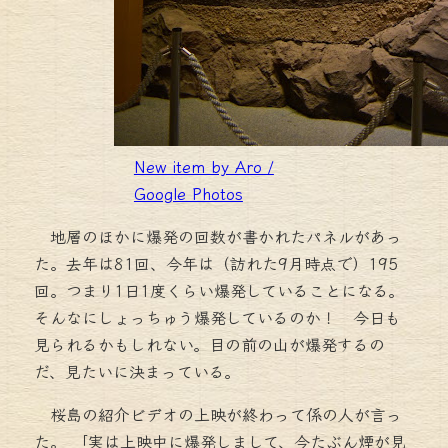
New item by Aro /
Google Photos
地層のほかに爆発の回数が書かれたパネルがあっ
た。去年は81回、今年は（訪れた9月時点で）195
回。つまり1日1度くらい爆発していることになる。
そんなにしょっちゅう爆発しているのか！ 今日も
見られるかもしれない。目の前の山が爆発するの
だ、見たいに決まっている。
桜島の紹介ビデオの上映が終わって係の人が言っ
た。 「実は上映中に爆発しまして、今たぶん煙が見