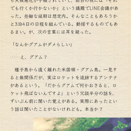
ら天候悪化が予報されていて、前日の夜には「それ
でも行くか行かないか」という議題でLINE会議があ
った。些細な延期は想定内。そんなこともあろうか
と3泊4日の日程を組んでいる。動揺するものでもあ
るまい。が、次の言葉には耳を疑った。
「なんかグアムがダメらしい」
……え、グアム？
種子島から遠く離れた米国領・グアム島。一見す
ると無関係だが、実はロケットを追跡するアンテナ
があるという。「だからグアムで何かおきると、ロ
ケット飛ばないんですよ」という冗談半分の話を、
ずいぶん前に聞いた覚えがある。実際にあったとい
う話は聞いたことがないけれども。本当か？