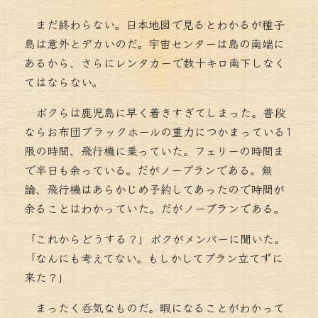
まだ終わらない。日本地図で見るとわかるが種子
島は意外とデカいのだ。宇宙センターは島の南端に
あるから、さらにレンタカーで数十キロ南下しなく
てはならない。
ボクらは鹿児島に早く着きすぎてしまった。普段
ならお布団ブラックホールの重力につかまっている1
限の時間、飛行機に乗っていた。フェリーの時間ま
で半日も余っている。だがノープランである。無
論、飛行機はあらかじめ予約してあったので時間が
余ることはわかっていた。だがノープランである。
「これからどうする？」ボクがメンバーに聞いた。
「なんにも考えてない。もしかしてプラン立てずに
来た？」
まったく呑気なものだ。暇になることがわかって