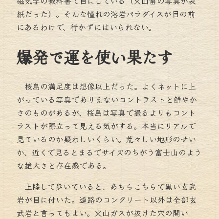
磁気学の教科書で目にしている（火山雷の写真が表
紙だった）。そんな憧れの溶岩パラダイスが目の前
にあるわけで、行かずにはいられない。
爆発で運を使い果たす
桜島の満足度は想像以上だった。よくネットに上
がっている写真でありえないコントラストと鮮やか
さのものがあるが、桜島は写真で撮るよりもコント
ラストが際立って見える気がする。本当にリアルで
見ているのか疑わしいくらい。荒々しい地形のせい
か、近くで見るとまるでサイズのちがう富士山のよう
な雄大さと存在感である。
上陸して歩いていると、あちらこちらで黒い玄武
岩が目に付いた。道路のコンクリート以外は全部玄
武岩と言ってもよい。火山ガスが抜けた穴の開い