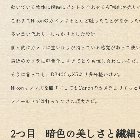
動いている物体に瞬時にピントを合わせるAF機能が売りのC
これまでNikonのカメラはほとんど触ったことがなかっ
多少重い代わり、しっかりとした設計。
個人的にカメラは重いほうが持っている感覚があって使
最近のカメラは軽量化しすぎてどうも性に合わないのだ
そうは言っても、D3400もX5より多分軽いけど。
Nikonはレンズを回すにしてもCanonのカメラよりず
フィールドでは打ってつけの頑丈さだ。
2つ目 暗色の美しさと繊細