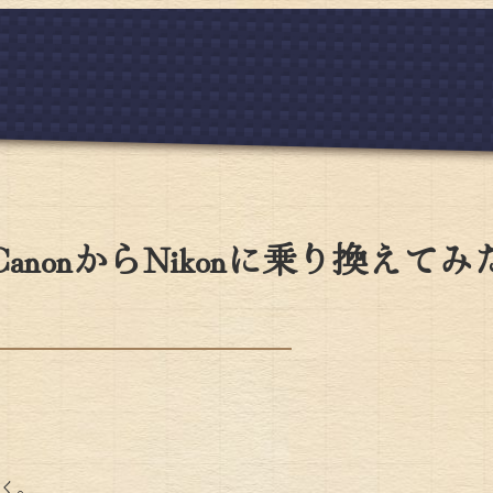
】CanonからNikonに乗り換えてみ
く。