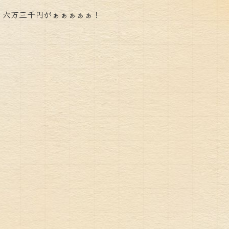
 六万三千円がぁぁぁぁぁ！