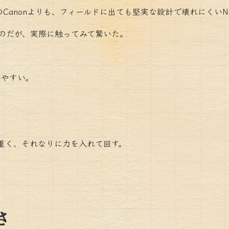
anonよりも、フィールドに出ても堅実な設計で壊れにくいNi
たのだが、実際に触ってみて驚いた。
いやすい。
。
っと重く、それなりに力を入れて回す。
さ