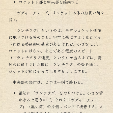
ロケット下部と中央部を接続する
「ボディーチューブ」はロケット本体の細長い筒を
指す。
「ランチラグ」というのは、モデルロケット側面
に取りつける管のこと。宇宙に飛ばすようなロケッ
トには姿勢制御の装置があるけれど、小さなモデル
ロケットにはない。そこである程度のスピード
（「ランチクリア速度」という）が出るまでは、発
射台に備えつけた棒に「ランチラグ」の管を通し、
ロケットが棒にそって上昇するようにする。
中央部の製作は、じつは一瞬で終わる。
最初に「ランチラグ」を取りつける。小さな管
があると思うので、それを「ボディーチュー
ブ」（黒い筒）の片側にボンドで接着する。ま