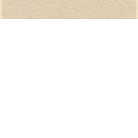
7～12歳（2006～2011年）まで、ボクは国際都
市・香港で育った。幼すぎず大人でもない、価値観
の土台が形作られるこの時期に、当時の香港にいら
れたことは大変な幸運だったように思う。目にした
景色や匂い、お世話になった人たちとのやりとり
を、いまも鮮明に記憶している。
次に香港へ帰ったとき、ボクは25歳になってい
た。それまでの10年あまりは香港にとって激動の時
代だった。ボクもニュースやSNS、現地の知人を通
して話は聞いていた。しかし実際に見て体感するこ