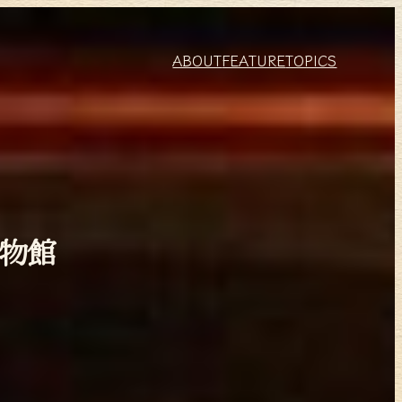
ABOUT
FEATURE
TOPICS
博物館